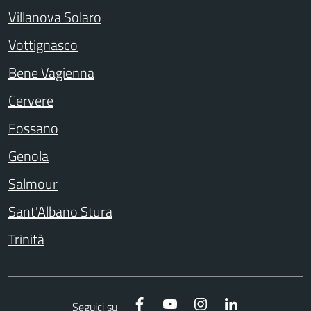
Villanova Solaro
Vottignasco
Bene Vagienna
Cervere
Fossano
Genola
Salmour
Sant'Albano Stura
Trinità
Facebook
YouTube
Instagram
LinkedIn
Seguici su