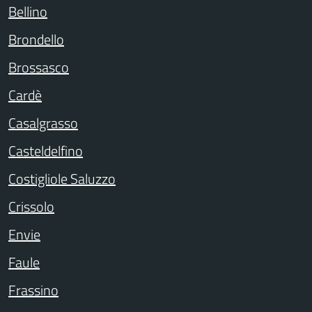
Bellino
Brondello
Brossasco
Cardè
Casalgrasso
Casteldelfino
Costigliole Saluzzo
Crissolo
Envie
Faule
Frassino