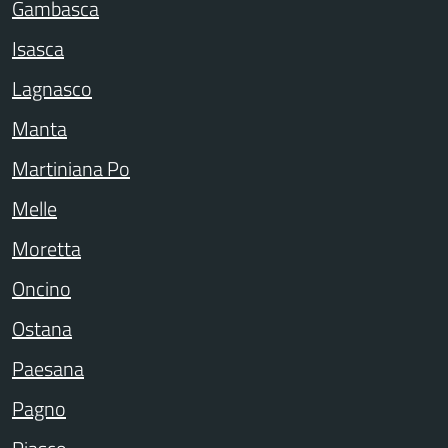
Gambasca
Isasca
Lagnasco
Manta
Martiniana Po
Melle
Moretta
Oncino
Ostana
Paesana
Pagno