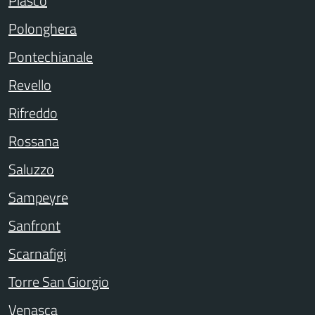
Piasco
Polonghera
Pontechianale
Revello
Rifreddo
Rossana
Saluzzo
Sampeyre
Sanfront
Scarnafigi
Torre San Giorgio
Venasca