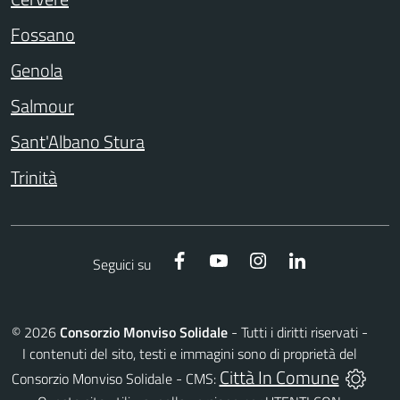
Fossano
Genola
Salmour
Sant'Albano Stura
Trinità
Facebook
YouTube
Instagram
LinkedIn
Seguici su
©
2026
Consorzio Monviso Solidale
- Tutti i diritti riservati -
I contenuti del sito, testi e immagini sono di proprietà del
Città In Comune
Consorzio Monviso Solidale - CMS: