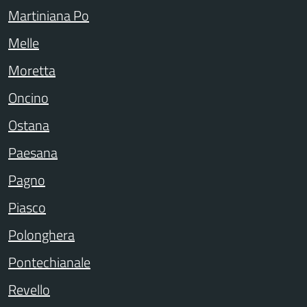
Martiniana Po
Melle
Moretta
Oncino
Ostana
Paesana
Pagno
Piasco
Polonghera
Pontechianale
Revello