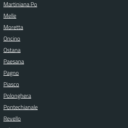
Martiniana Po
Melle
Moretta
Oncino
Ostana
Paesana
Pagno
Piasco
Polonghera
Pontechianale
Revello