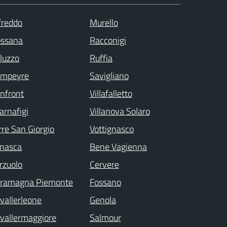
freddo
Murello
ssana
Racconigi
luzzo
Ruffia
ampeyre
Savigliano
nfront
Villafalletto
arnafigi
Villanova Solaro
rre San Giorgio
Vottignasco
nasca
Bene Vagienna
rzuolo
Cervere
ramagna Piemonte
Fossano
vallerleone
Genola
vallermaggiore
Salmour