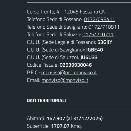
Corso Trento, 4 - 12045 Fossano CN
Telefono Sede di Fossano:
0172/698411
Telefono Sede di Savigliano:
0172/710811
Telefono Sede di Saluzzo:
0175/210711
C.U.U. (Sede Legale di Fossano):
53GIIY
C.U.U. (Sede di Savigliano):
IGBE40
C.U.U. (Sede di Saluzzo):
JU6U33
Codice Fiscale:
02539930046
P.E.C.:
monviso@pec.monviso.it
Email:
monviso@monviso.it
DATI TERRITORIALI
Abitanti:
167.907 (al 31/12/2025)
Superficie:
1707,07
Kmq.