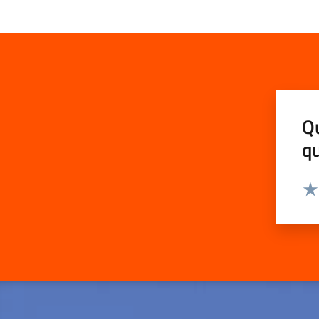
Qu
q
Val
Val