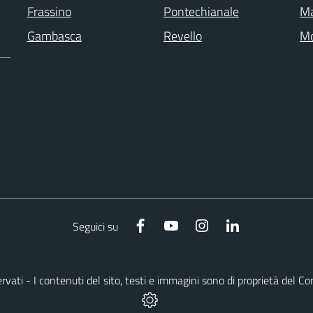
Frassino
Pontechianale
M
Gambasca
Revello
Mo
Facebook
YouTube
Instagram
LinkedIn
Seguici su
riservati - I contenuti del sito, testi e immagini sono di proprietà de