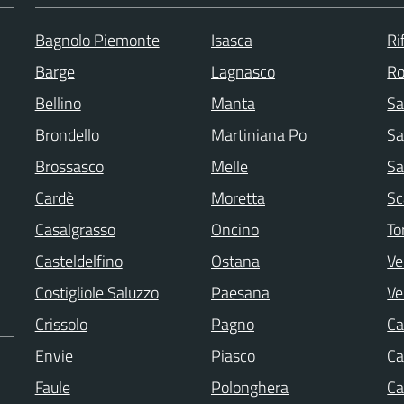
Bagnolo Piemonte
Isasca
Ri
Barge
Lagnasco
Ro
Bellino
Manta
Sa
Brondello
Martiniana Po
S
Brossasco
Melle
Sa
Cardè
Moretta
Sc
Casalgrasso
Oncino
To
Casteldelfino
Ostana
Ve
Costigliole Saluzzo
Paesana
Ve
Crissolo
Pagno
Ca
Envie
Piasco
Ca
Faule
Polonghera
Ca