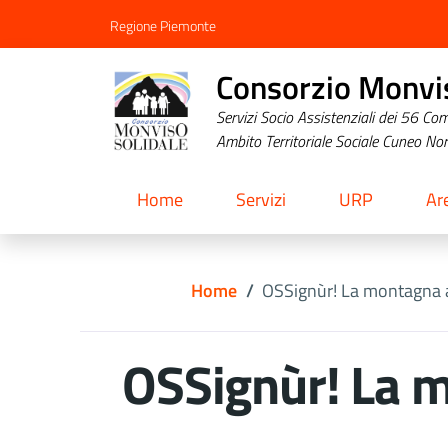
Regione Piemonte
Consorzio Monvis
Servizi Socio Assistenziali dei 56 Co
Ambito Territoriale Sociale Cuneo No
Home
Servizi
URP
Ar
Home
/
OSSignùr! La montagna a
OSSignùr! La m