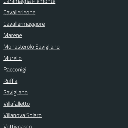
Caramagna Piemonte
Cavallerleone
Cavallermaggiore
Marene
Monasterolo Savigliano
Murello
Racconigi
Ruffia
Savigliano
Villafalletto
Villanova Solaro
Vottignasco