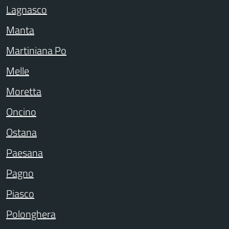
Lagnasco
Manta
Martiniana Po
Melle
Moretta
Oncino
Ostana
Paesana
Pagno
Piasco
Polonghera