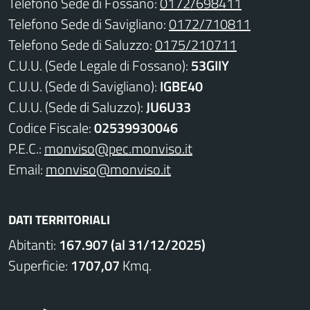
Telefono Sede di Fossano:
0172/698411
Telefono Sede di Savigliano:
0172/710811
Telefono Sede di Saluzzo:
0175/210711
C.U.U. (Sede Legale di Fossano):
53GIIY
C.U.U. (Sede di Savigliano):
IGBE40
C.U.U. (Sede di Saluzzo):
JU6U33
Codice Fiscale:
02539930046
P.E.C.:
monviso@pec.monviso.it
Email:
monviso@monviso.it
DATI TERRITORIALI
Abitanti:
167.907 (al 31/12/2025)
Superficie:
1707,07
Kmq.