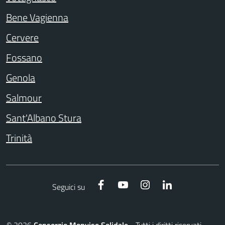
Bene Vagienna
Cervere
Fossano
Genola
Salmour
Sant'Albano Stura
Trinità
Facebook
YouTube
Instagram
LinkedIn
Seguici su
©
2026
Consorzio Monviso Solidale
- Tutti i diritti riservati -