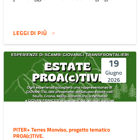
LEGGI DI PIÙ
19
Giugno
2026
PITER+ Terres Monviso, progetto tematico
PROA(c)TIVE.