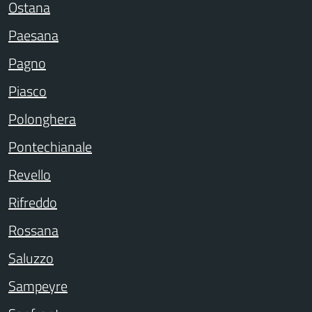
Ostana
Paesana
Pagno
Piasco
Polonghera
Pontechianale
Revello
Rifreddo
Rossana
Saluzzo
Sampeyre