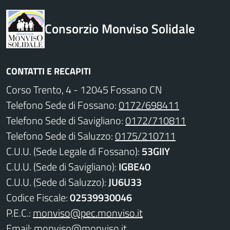
Consorzio Monviso Solidale
CONTATTI E RECAPITI
Corso Trento, 4 - 12045 Fossano CN
Telefono Sede di Fossano:
0172/698411
Telefono Sede di Savigliano:
0172/710811
Telefono Sede di Saluzzo:
0175/210711
C.U.U. (Sede Legale di Fossano):
53GIIY
C.U.U. (Sede di Savigliano):
IGBE40
C.U.U. (Sede di Saluzzo):
JU6U33
Codice Fiscale:
02539930046
P.E.C.:
monviso@pec.monviso.it
Email:
monviso@monviso.it