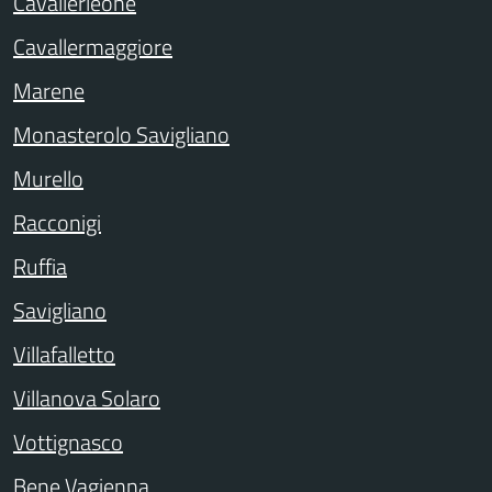
Cavallerleone
Cavallermaggiore
Marene
Monasterolo Savigliano
Murello
Racconigi
Ruffia
Savigliano
Villafalletto
Villanova Solaro
Vottignasco
Bene Vagienna