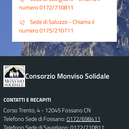
numero 0172/710811
Sede di Saluzzo - Chiama il
numero 0175/210711
Consorzio Monviso Solidale
CONTATTI E RECAPITI
Corso Trento, 4 - 12045 Fossano CN
Telefono Sede di Fossano:
0172/698411
Telefono Sede di Savigliano:
0172/710811