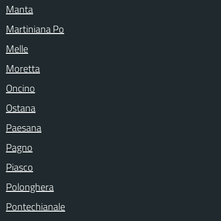
Manta
Martiniana Po
Melle
Moretta
Oncino
Ostana
Paesana
Pagno
Piasco
Polonghera
Pontechianale