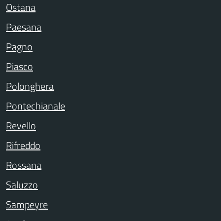
Ostana
Paesana
Pagno
Piasco
Polonghera
Pontechianale
Revello
Rifreddo
Rossana
Saluzzo
Sampeyre