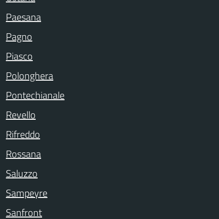
Paesana
Pagno
Piasco
Polonghera
Pontechianale
Revello
Rifreddo
Rossana
Saluzzo
Sampeyre
Sanfront