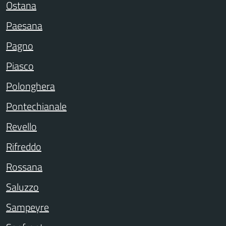
Ostana
Paesana
Pagno
Piasco
Polonghera
Pontechianale
Revello
Rifreddo
Rossana
Saluzzo
Sampeyre