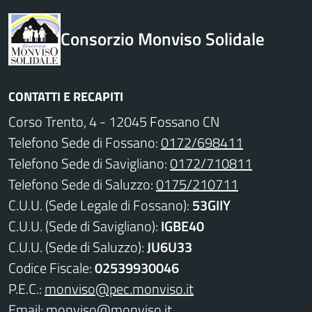
Consorzio Monviso Solidale
CONTATTI E RECAPITI
Corso Trento, 4 - 12045 Fossano CN
Telefono Sede di Fossano:
0172/698411
Telefono Sede di Savigliano:
0172/710811
Telefono Sede di Saluzzo:
0175/210711
C.U.U. (Sede Legale di Fossano):
53GIIY
C.U.U. (Sede di Savigliano):
IGBE40
C.U.U. (Sede di Saluzzo):
JU6U33
Codice Fiscale:
02539930046
P.E.C.:
monviso@pec.monviso.it
Email:
monviso@monviso.it