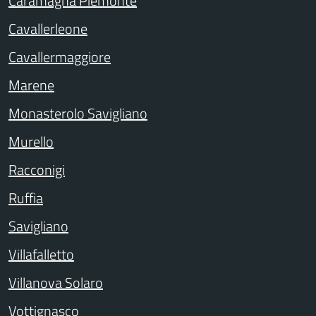
Caramagna Piemonte
Cavallerleone
Cavallermaggiore
Marene
Monasterolo Savigliano
Murello
Racconigi
Ruffia
Savigliano
Villafalletto
Villanova Solaro
Vottignasco