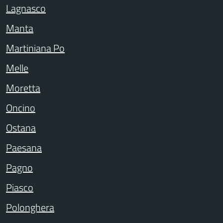
Lagnasco
Manta
Martiniana Po
Melle
Moretta
Oncino
Ostana
Paesana
Pagno
Piasco
Polonghera