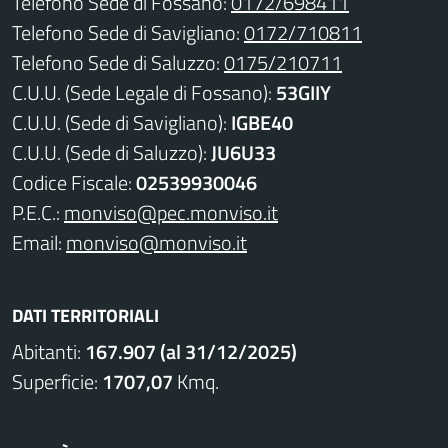
Telefono Sede di Fossano:
0172/698411
Telefono Sede di Savigliano:
0172/710811
Telefono Sede di Saluzzo:
0175/210711
C.U.U. (Sede Legale di Fossano):
53GIIY
C.U.U. (Sede di Savigliano):
IGBE40
C.U.U. (Sede di Saluzzo):
JU6U33
Codice Fiscale:
02539930046
P.E.C.:
monviso@pec.monviso.it
Email:
monviso@monviso.it
DATI TERRITORIALI
Abitanti:
167.907 (al 31/12/2025)
Superficie:
1707,07
Kmq.