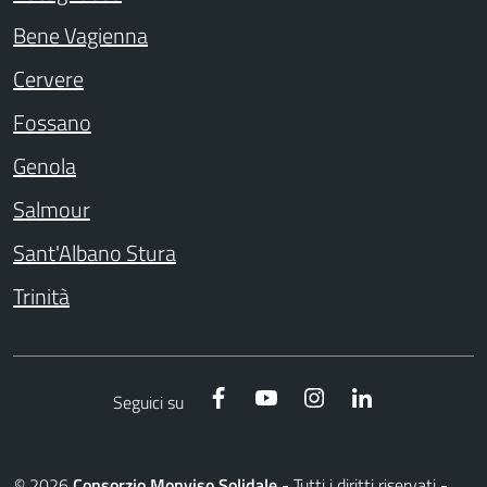
Bene Vagienna
Cervere
Fossano
Genola
Salmour
Sant'Albano Stura
Trinità
Facebook
YouTube
Instagram
LinkedIn
Seguici su
©
2026
Consorzio Monviso Solidale
- Tutti i diritti riservati -