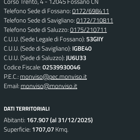
Corso Trento, 4 - 12045 Fossano CN
Telefono Sede di Fossano:
0172/698411
Telefono Sede di Savigliano:
0172/710811
Telefono Sede di Saluzzo:
0175/210711
C.U.U. (Sede Legale di Fossano):
53GIIY
C.U.U. (Sede di Savigliano):
IGBE40
C.U.U. (Sede di Saluzzo):
JU6U33
Codice Fiscale:
02539930046
P.E.C.:
monviso@pec.monviso.it
Email:
monviso@monviso.it
DATI TERRITORIALI
Abitanti:
167.907 (al 31/12/2025)
Superficie:
1707,07
Kmq.