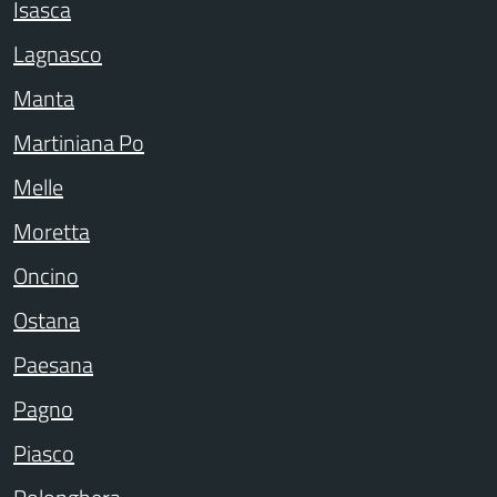
Isasca
Lagnasco
Manta
Martiniana Po
Melle
Moretta
Oncino
Ostana
Paesana
Pagno
Piasco