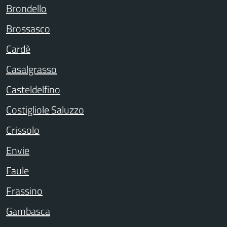
Brondello
Brossasco
Cardè
Casalgrasso
Casteldelfino
Costigliole Saluzzo
Crissolo
Envie
Faule
Frassino
Gambasca