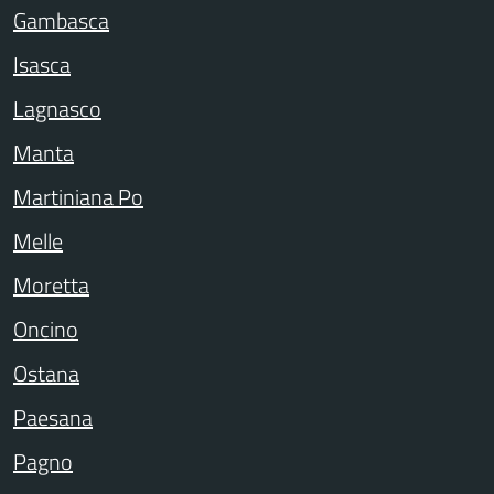
Gambasca
Isasca
Lagnasco
Manta
Martiniana Po
Melle
Moretta
Oncino
Ostana
Paesana
Pagno