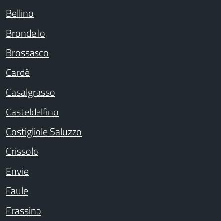
Bellino
Brondello
Brossasco
Cardè
Casalgrasso
Casteldelfino
Costigliole Saluzzo
Crissolo
Envie
Faule
Frassino