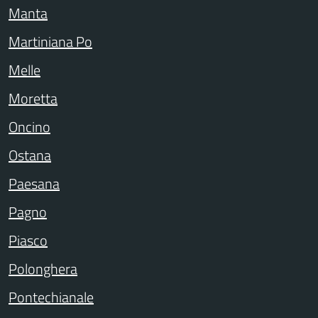
Manta
Martiniana Po
Melle
Moretta
Oncino
Ostana
Paesana
Pagno
Piasco
Polonghera
Pontechianale