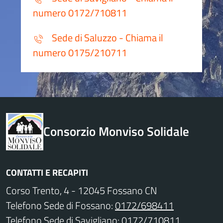
numero 0172/710811
Sede di Saluzzo - Chiama il
numero 0175/210711
Consorzio Monviso Solidale
CONTATTI E RECAPITI
Corso Trento, 4 - 12045 Fossano CN
Telefono Sede di Fossano:
0172/698411
Telefono Sede di Savigliano:
0172/710811