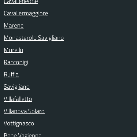
Cavallerleone
Cavallermaggiore
Marene
Monasterolo Savigliano
Murello
Racconigi
Ruffia
Savigliano
Villafalletto
Villanova Solaro
Vottignasco
Bene Vagienna