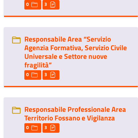
0
3
Responsabile Area “Servizio
Agenzia Formativa, Servizio Civile
Universale e Settore nuove
fragilità”
0
3
Responsabile Professionale Area
Territorio Fossano e Vigilanza
0
3