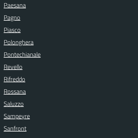
Paesana
Pagno
Piasco
Polonghera
Pontechianale
Revello
Rifreddo
Rossana
Saluzzo
Sampeyre
Sanfront