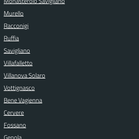
Monasterolo Savigliano
Murello
Racconigi
Ruffia
Savigliano
Villafalletto
Villanova Solaro
Vottignasco
Bene Vagienna
Cervere
Fossano
Genola