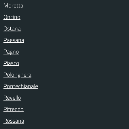
Moretta
Oncino
Ostana
Paesana
Pagno
Piasco
Polonghera
Pontechianale
Revello
Rifreddo
Rossana