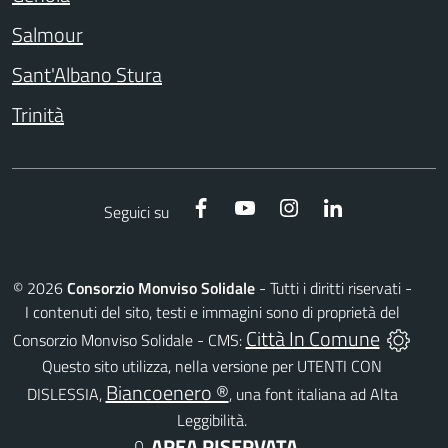
Salmour
Sant'Albano Stura
Trinità
Facebook
YouTube
Instagram
LinkedIn
Seguici su
©
2026
Consorzio Monviso Solidale
- Tutti i diritti riservati -
I contenuti del sito, testi e immagini sono di proprietà del
Città In Comune
Consorzio Monviso Solidale - CMS:
Questo sito utilizza, nella versione per UTENTI CON
Biancoenero ®
DISLESSIA,
, una font italiana ad Alta
Leggibilità.
AREA RISERVATA