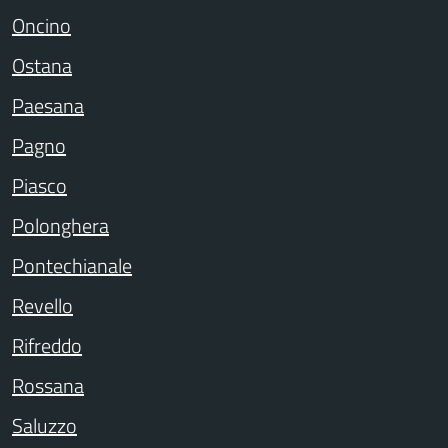
Oncino
Ostana
Paesana
Pagno
Piasco
Polonghera
Pontechianale
Revello
Rifreddo
Rossana
Saluzzo